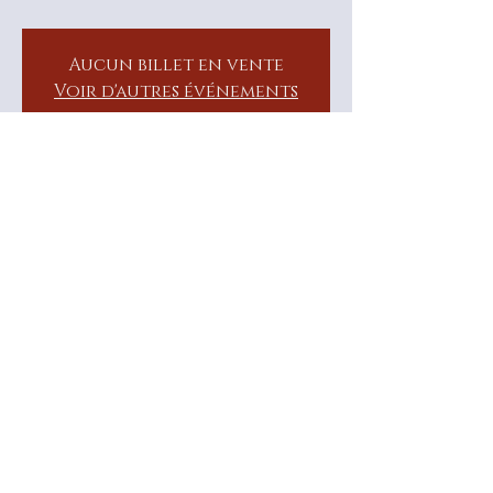
Aucun billet en vente
Voir d'autres événements
Heure et lieu
05 Jul 2025, 08:30 – 06 Jul 2025, 18:00
Villetelle, Chem. d'Ambrussum, 34400
Villetelle, France
©2020 par Big Midges.