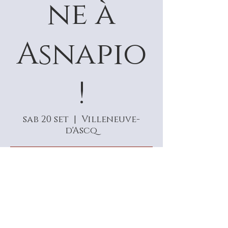
ne à
Asnapio
!
sab 20 set
  |  
Villeneuve-
d'Ascq
Aucun billet en vente
Voir d'autres événements
Heure et lieu