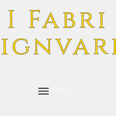
I Fabri
ignvar
Home