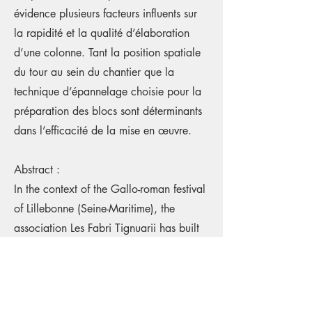
évidence plusieurs facteurs influents sur
la rapidité et la qualité d’élaboration
d’une colonne. Tant la position spatiale
du tour au sein du chantier que la
technique d’épannelage choisie pour la
préparation des blocs sont déterminants
dans l’efficacité de la mise en œuvre.
Abstract :
In the context of the Gallo-roman festival
of Lillebonne (Seine-Maritime), the
association Les Fabri Tignuarii has built
a vertical column lathe. Inspired by
earlier works by J. Gaillard, this
machine enabled the realisation of four
column drums made of firm limestone.